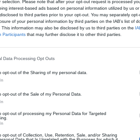
r selection. Please note that after your opt-out request is processed y
Σε… παράλληλο σύμπαν -ανεξάρτητα του
eing interest-based ads based on personal information utilized by us or
γεγονότος ότι επικράτησε στο Αγρίνιο-
disclosed to third parties prior to your opt-out. You may separately opt-
φαίνεται ότι βρίσκεται ο Λεβαδειακός. Οι
losure of your personal information by third parties on the IAB’s list of
Βοιωτοί διαμαρτύρονται μέσω των όσων...
. This information may also be disclosed by us to third parties on the
IA
TitormosNet Team
Participants
that may further disclose it to other third parties.
/ 1 έτος
ΕΙΔΗΣΕΙΣ
Με τέσσερις απουσίες ο
l Data Processing Opt Outs
Λεβαδειακός
o opt-out of the Sharing of my personal data.
Ο Λεβαδειακός φιλοξενείται στην πρεμιέρα
In
των Play Outs της Super League από τον
Παναιτωλικό στο Αγρίνιο (29/3- 20:30). Ο Νίκος
Παπαδόπουλος δεν θα έχει μαζί του τους
o opt-out of the Sale of my Personal Data.
τιμωρημένους, Τσοκάι, Κωστή και...
In
TitormosNet Team
to opt-out of processing my Personal Data for Targeted
ing.
In
/ 1 έτος
ΕΙΔΗΣΕΙΣ
o opt-out of Collection, Use, Retention, Sale, and/or Sharing
Με τέσσερις απουσίες ο
ersonal Data that Is Unrelated with the Purposes for which it