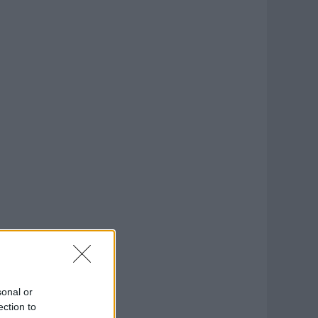
sonal or
ection to