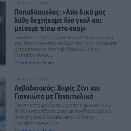
/ 1 έτος
ΕΙΔΗΣΕΙΣ
Παπαδόπουλος: «Από δικά μας
λάθη δεχτήκαμε δύο γκολ και
μείναμε πίσω στο σκορ»
Την άποψη πως τα γκολ που δέχτηκε η ομάδα
του προήλθαν από τα δικά της λάθη εξέφρασε
ο προπονητής του Λεβαδειακού, Νίκος
Παπαδόπουλος....
TitormosNet Team
/ 1 έτος
ΕΙΔΗΣΕΙΣ
Λεβαδειακός: Χωρίς Ζίνι και
Γιαννιώτα με Παναιτωλικό
Την προετοιμασία του για το αυριανό (14/5,
18:00) εντός έδρας ματς με τον Παναιτωλικό
ολοκλήρωσε ο Λεβαδειακός. Ο Νίκος
Παπαδόπουλος δεν...
TitormosNet Team