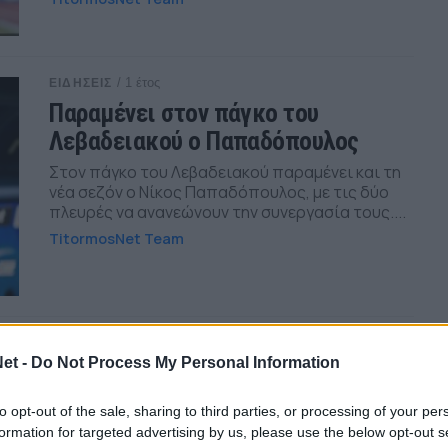
/ 1 έτος
ΕΙΔΗΣΕΙΣ
Παραμένει στον πάγκο του
Λεβαδειακού ο Παπαδόπουλος
Στον πάγκο του Λεβαδειακού παραμένει και τη
νέα σεζόν ο Νίκος Παπαδόπουλος, με τις δύο
πλευρές να ανανεώνουν την συνεργασία τους....
TitormosNet Team
/ 1 έτος
ΕΙΔΗΣΕΙΣ
et -
Do Not Process My Personal Information
Λεβαδειακός: «Ανύπαρκτο το
πέναλτι του Παναιτωλικού, αδίκως
to opt-out of the sale, sharing to third parties, or processing of your per
ακυρώθηκε το γκολ του Ζίνι»
formation for targeted advertising by us, please use the below opt-out s