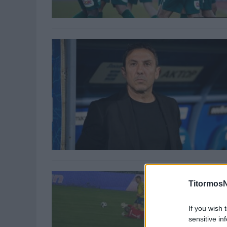
TitormosN
If you wish 
sensitive in