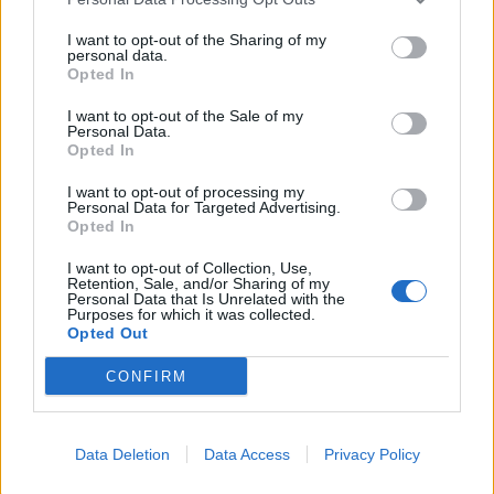
I want to opt-out of the Sharing of my
personal data.
ΝΕΑ
Opted In
ΕΙΔΗΣΕΙΣ
I want to opt-out of the Sale of my
Γ’ Εθνική: Ξεκίνησε η προετοιμασία του
Personal Data.
Opted In
Παναγρινιακού- Μπουθ στο γήπεδο του
Αγ. Κωνσταντίνου
I want to opt-out of processing my
Personal Data for Targeted Advertising.
ΕΙΔΗΣΕΙΣ
Opted In
«Κλείδωσαν» τα τηλεοπτικά της Superbet
League 2- Ποιο κανάλι τα πήρε
I want to opt-out of Collection, Use,
Retention, Sale, and/or Sharing of my
Personal Data that Is Unrelated with the
Purposes for which it was collected.
ΕΙΔΗΣΕΙΣ
Opted Out
Στον Παναγρινιακό ο Τριανταφύλλου
CONFIRM
ΕΡΑΣΙΤΕΧΝΗΣ
Πόλο: Πήρε Παζαΐτη ο Παναιτωλικός
Data Deletion
Data Access
Privacy Policy