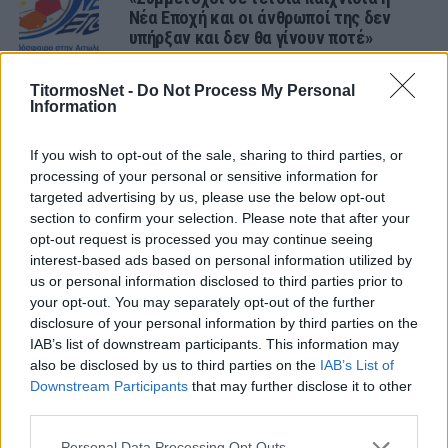
Νέα Εποχή και οι άνθρωποί της δεν
υπήρξαν και δεν θα γίνουν ποτέ»
ΤΟΠΙΚΑ
TitormosNet -
«Νέα Εποχή»: «Εκείνοι που
Do Not Process My Personal
Information
χρησιμοποιούν GPS για να βρουν το
γήπεδο, να μην πιάνουν στο στόμα
τους τον Παναιτωλικό»
If you wish to opt-out of the sale, sharing to third parties, or
processing of your personal or sensitive information for
ΤΟΠΙΚΑ
targeted advertising by us, please use the below opt-out
«Νέα Εποχή»: «Χρησιμοποιήθηκαν εν
section to confirm your selection. Please note that after your
κρυπτώ ονόματα Σωματείων σε
opt-out request is processed you may continue seeing
Πρόσθετη Παρέμβαση υπέρ της ΕΠΣ;»
interest-based ads based on personal information utilized by
ΤΟΠΙΚΑ
us or personal information disclosed to third parties prior to
Προαναγγέλλει ανακοινώσεις η κίνηση
your opt-out. You may separately opt-out of the further
«Νέα Εποχή»: «Γυρίζουμε σελίδα!»
disclosure of your personal information by third parties on the
IAB’s list of downstream participants. This information may
also be disclosed by us to third parties on the
IAB’s List of
ΤΟΠΙΚΑ
Downstream Participants
that may further disclose it to other
Και εγένετο… «Νέα Εποχή για το
third parties.
ποδόσφαιρο στην Αιτωλοακαρνανία»
Personal Data Processing Opt Outs