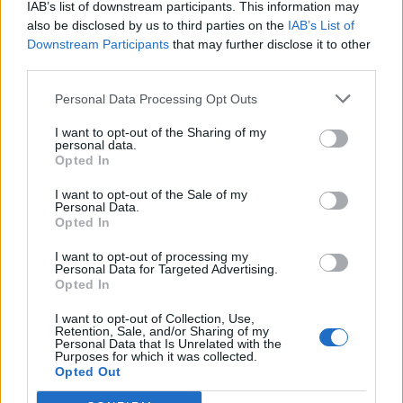
Ρόμα – Φέγενορντ: Με το 2.38 στα
IAB’s list of downstream participants. This information may
Τίρανα
also be disclosed by us to third parties on the
IAB’s List of
Downstream Participants
that may further disclose it to other
third parties.
ΣΤΟΙΧΗΜΑ
Άιντραχτ Φρανκφούρτης – Ρέιντζερς:
Personal Data Processing Opt Outs
Οι επιθέσεις έχουν τον πρώτο λόγο
I want to opt-out of the Sharing of my
personal data.
Opted In
MORE POSTS
I want to opt-out of the Sale of my
Personal Data.
Opted In
ΝΕΑ
I want to opt-out of processing my
Personal Data for Targeted Advertising.
Opted In
ΠΑΝΑΙΤΩΛΙΚΟΣ
Στην Αθήνα το Καλαμάτα-Παναιτωλικός,
I want to opt-out of Collection, Use,
κεκλεισμένων των θυρών
Retention, Sale, and/or Sharing of my
Personal Data that Is Unrelated with the
Purposes for which it was collected.
Opted Out
ΕΡΑΣΙΤΕΧΝΗΣ
Ο Ερασιτέχνης για την αιφνίδια απώλεια