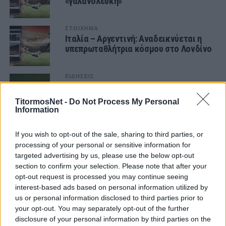
«γαλανόλευκη»
ΣΤΟΙΧΗΜΑ
Ιταλία – Αργεντινή: Αναδεικνύεται η
υπεπρωταθλήτρια κόσμου στο Λονδίνο
ΕΙΔΗΣΕΙΣ
Εξοφλούνται μέχρι 30 Ιουνίου οι ΠΑΕ
για τα ποσοστά από το στοίχημα
TitormosNet -
Do Not Process My Personal
Information
ΣΤΟΙΧΗΜΑ
Λίβερπουλ – Ρεάλ Μαδρίτης: Έρχεται η
If you wish to opt-out of the sale, sharing to third parties, or
εκδίκηση
processing of your personal or sensitive information for
targeted advertising by us, please use the below opt-out
section to confirm your selection. Please note that after your
ΣΤΟΙΧΗΜΑ
opt-out request is processed you may continue seeing
Βάζει ζόρια στην Άλμπα σε χαμηλές
interest-based ads based on personal information utilized by
πτήσεις
us or personal information disclosed to third parties prior to
your opt-out. You may separately opt-out of the further
disclosure of your personal information by third parties on the
ΣΤΟΙΧΗΜΑ