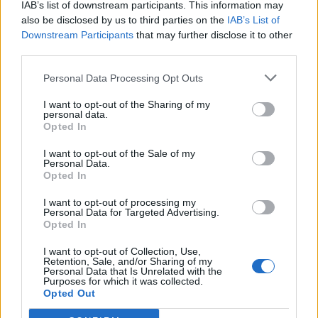
Ευρωμπάσκετ 2022: Το πρόγραμμα και
IAB’s list of downstream participants. This information may
οι αποδόσεις της Εθνικής
also be disclosed by us to third parties on the
IAB’s List of
Downstream Participants
that may further disclose it to other
third parties.
ΣΤΟΙΧΗΜΑ
Όταν «λύγισε» ο Μπάτζιο
Personal Data Processing Opt Outs
I want to opt-out of the Sharing of my
personal data.
Opted In
MORE POSTS
I want to opt-out of the Sale of my
Personal Data.
Opted In
ΝΕΑ
I want to opt-out of processing my
Personal Data for Targeted Advertising.
Opted In
ΠΑΝΑΙΤΩΛΙΚΟΣ
Ξεχώρισε και άρεσε η παρουσίαση
I want to opt-out of Collection, Use,
Νακάμπα-Τζενεπό
Retention, Sale, and/or Sharing of my
Personal Data that Is Unrelated with the
Purposes for which it was collected.
Opted Out
ΠΑΝΑΙΤΩΛΙΚΟΣ
Τζενεπό: «Νέο κεφάλαιο, ίδια