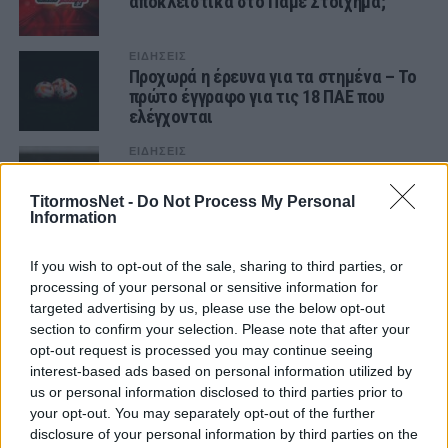
αποκλειστικά στο Πάμε Στοίχημα;
ΕΙΔΗΣΕΙΣ
Προχωρά η έρευνα για τα στημένα – Το
πρώτο έγγραφο για τις 18 ΠΑΕ που
ελέγχονται
ΕΙΔΗΣΕΙΣ
Aνασύρονται από το αρχείο όλες οι
υποθέσεις «ύποπτων» αγώνων που
TitormosNet -
Do Not Process My Personal
είχαν κλείσει ελλείψει στοιχείων
Information
ΣΤΟΙΧΗΜΑ
Στοίχημα σήμερα: Από Θεσσαλονίκη…
If you wish to opt-out of the sale, sharing to third parties, or
Ιταλία ως το 3.00!
processing of your personal or sensitive information for
targeted advertising by us, please use the below opt-out
section to confirm your selection. Please note that after your
ΣΤΟΙΧΗΜΑ
opt-out request is processed you may continue seeing
Προγνωστικά: Το ιδιαίτερο παρελθόν
interest-based ads based on personal information utilized by
της πρεμιέρας στο 3.70!
us or personal information disclosed to third parties prior to
your opt-out. You may separately opt-out of the further
disclosure of your personal information by third parties on the
ΣΤΟΙΧΗΜΑ