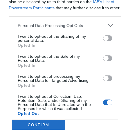
ήττα- ψυχρολουσία (φωτο-video)
also be disclosed by us to third parties on the
IAB’s List of
Downstream Participants
that may further disclose it to other
ΑΝΑΛΥΣΗ ΑΓΩΝΩΝ
third parties.
Εμφατική «τεσσάρα» στα Γιάννινα με
«Μίδα» Καρέλη! (φωτο)
Personal Data Processing Opt Outs
I want to opt-out of the Sharing of my
personal data.
Opted In
ΠΕΡΙΣΣΟΤΕΡΑ
I want to opt-out of the Sale of my
Personal Data.
Opted In
ΝΕΑ
I want to opt-out of processing my
Personal Data for Targeted Advertising.
ΕΙΔΗΣΕΙΣ
Opted In
Στον ΑΠΟΕΛ ο Πέρες
I want to opt-out of Collection, Use,
Retention, Sale, and/or Sharing of my
Personal Data that Is Unrelated with the
Purposes for which it was collected.
ΠΑΝΑΙΤΩΛΙΚΟΣ
Δύο… «κολλητάρια» στον Παναιτωλικό!
Opted Out
CONFIRM