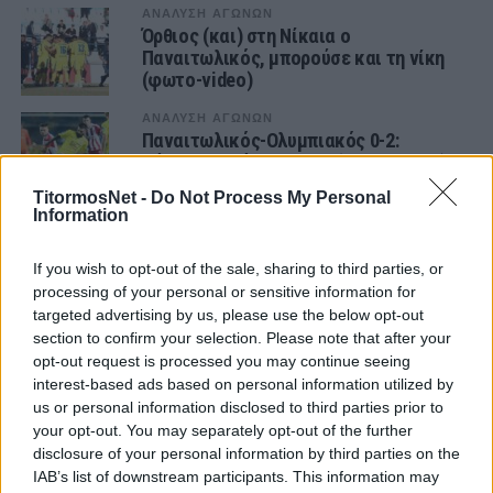
ΑΝΑΛΥΣΗ ΑΓΩΝΩΝ
Όρθιος (και) στη Νίκαια ο
Παναιτωλικός, μπορούσε και τη νίκη
(φωτο-video)
ΑΝΑΛΥΣΗ ΑΓΩΝΩΝ
Παναιτωλικός-Ολυμπιακός 0-2:
Πάλεψε αλλά ηττήθηκε (φωτο-video)
TitormosNet -
Do Not Process My Personal
Information
ΑΝΑΛΥΣΗ ΑΓΩΝΩΝ
Κάζο ολκής στην Καλαμάτα,
αποκλείστηκε στα πέναλτι ο
If you wish to opt-out of the sale, sharing to third parties, or
Παναιτωλικός (video)
processing of your personal or sensitive information for
targeted advertising by us, please use the below opt-out
ΑΝΑΛΥΣΗ ΑΓΩΝΩΝ
section to confirm your selection. Please note that after your
Σημαντικός βαθμός στην Τρίπολη για
opt-out request is processed you may continue seeing
τον Παναιτωλικό (φωτο)
interest-based ads based on personal information utilized by
us or personal information disclosed to third parties prior to
your opt-out. You may separately opt-out of the further
ΑΝΑΛΥΣΗ ΑΓΩΝΩΝ
Αφέλεια, Καρέλης και Στεργιάκης
disclosure of your personal information by third parties on the
«καταδίκασαν» τον Παναιτωλικό σε
IAB’s list of downstream participants. This information may