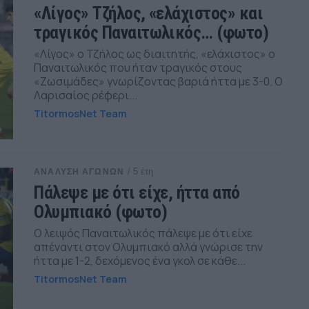
«Λίγος» Τζήλος, «ελάχιστος» και
τραγικός Παναιτωλικός… (φωτο)
«Λίγος» ο Τζήλος ως διαιτητής, «ελάχιστος» ο
Παναιτωλικός που ήταν τραγικός στους
«Ζωσιμάδες» γνωρίζοντας βαριά ήττα με 3-0. Ο
Λαρισαίος ρέφερι...
TitormosNet Team
/ 5 έτη
ΑΝΑΛΥΣΗ ΑΓΩΝΩΝ
Πάλεψε με ότι είχε, ήττα από
Ολυμπιακό (φωτο)
Ο λειψός Παναιτωλικός πάλεψε με ότι είχε
απέναντι στον Ολυμπιακό αλλά γνώρισε την
ήττα με 1-2, δεχόμενος ένα γκολ σε κάθε...
TitormosNet Team