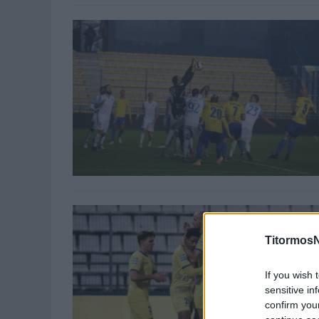
TitormosN
If you wish 
sensitive in
confirm you