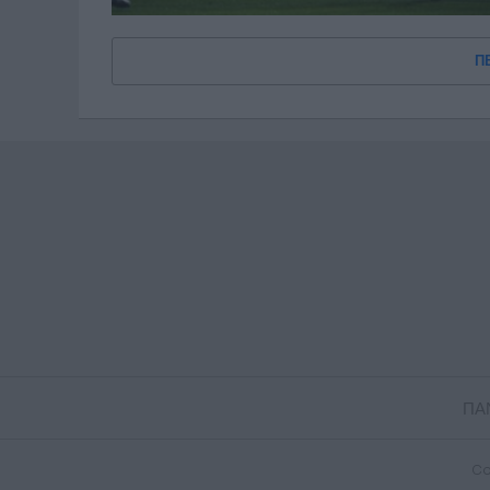
Π
ΠΑ
Co