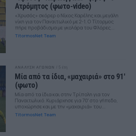
Ατρόμητος (φωτο-video)
«Χρυσός» σκόρερ ο Νίκος Καρέλης και μεγάλη
νίκη για τον Παναιτωλικό με 2-1. Ο Τίτορμος
πήρε προβάδισμα με γκολάρα του Φλόρες...
TitormosNet Team
/ 5 έτη
ΑΝΑΛΥΣΗ ΑΓΩΝΩΝ
Μία από τα ίδια, «μαχαιριά» στο 91′
(φωτο)
Μία από τα ίδια και στην Τρίπολη για τον
Παναιτωλικό. Κυριάρχησε για 70′ στο γήπεδο,
υποχώρησε και με την «μαχαιριά» του...
TitormosNet Team