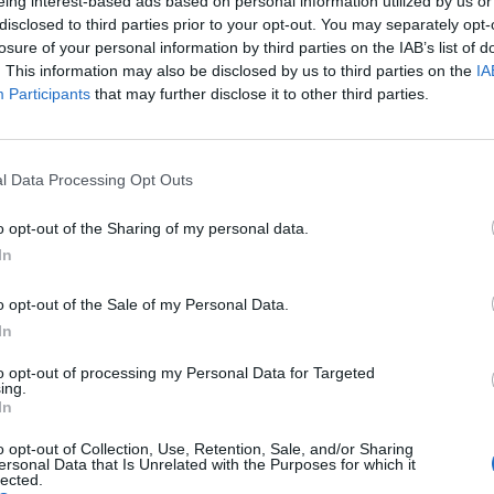
eing interest-based ads based on personal information utilized by us or
TitormosNet Team
disclosed to third parties prior to your opt-out. You may separately opt-
losure of your personal information by third parties on the IAB’s list of
. This information may also be disclosed by us to third parties on the
IA
Participants
that may further disclose it to other third parties.
/ 5 έτη
ΑΝΑΛΥΣΗ ΑΓΩΝΩΝ
Νίκησε στο Βόλο αλλά δεν
ικανοποίησε (φωτο-video)
l Data Processing Opt Outs
Προβλημάτισε με την απόδοσή του στο πρώτο
o opt-out of the Sharing of my personal data.
ημίχρονο αλλά κατάφερε να σκοράρει.
In
Βελτιώθηκε στην επανάληψη, νίκησε αλλά
σίγουρα δεν έπεισε. Ο...
o opt-out of the Sale of my Personal Data.
TitormosNet Team
In
to opt-out of processing my Personal Data for Targeted
ing.
/ 5 έτη
ΑΝΑΛΥΣΗ ΑΓΩΝΩΝ
In
Ήττα στη Λεωφόρο με αρνητικό
o opt-out of Collection, Use, Retention, Sale, and/or Sharing
πρωταγωνιστή Χουχούμη (φωτο-
ersonal Data that Is Unrelated with the Purposes for which it
lected.