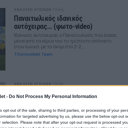
/ 5 έτη
ΑΝΑΛΥΣΗ ΑΓΩΝΩΝ
Παναιτωλικός ιδανικός
αυτόχειρας… (φωτο-video)
Ιδανικός αυτόχειρας ο Παναιτωλικός που έχασε
μέσα από τα χέρια του το τρίποντο απέναντι
στον Ιωνικό, με το σκορ στο 2-2....
TitormosNet Team
/ 5 έτη
ΑΝΑΛΥΣΗ ΑΓΩΝΩΝ
Μεγάλο διπλό στο Βόλο με…
et -
Do Not Process My Personal Information
«πηλιορείτικο αέρα» (φωτο-video)
Ένας τσαμπουκάς Παναιτωλικός, με μπροστάρη
to opt-out of the sale, sharing to third parties, or processing of your per
τον Μόρσει και εξαιρετικές παρουσίες από
formation for targeted advertising by us, please use the below opt-out s
Καρέλη, Χουχούμη, Φλόρες πήρε νίκη «χρυσάφι»
r selection. Please note that after your opt-out request is processed y
στο Βόλο με 1-2....