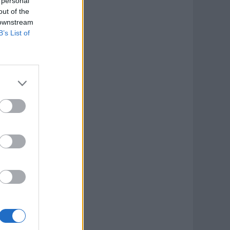
 personal
out of the
 downstream
B’s List of