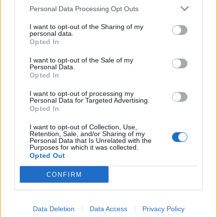
ΕΙΔΗΣΕΙΣ
Personal Data Processing Opt Outs
Τραγέλαφος: Αναβλήθηκε η Super
League 2!
I want to opt-out of the Sharing of my
personal data.
Opted In
ΕΙΔΗΣΕΙΣ
Ακόμη στον «αέρα» η σέντρα στη Super
I want to opt-out of the Sale of my
Personal Data.
League 2
Opted In
I want to opt-out of processing my
ΠΑΝΑΙΤΩΛΙΚΟΣ
Personal Data for Targeted Advertising.
Προσαρμόζεται στον αντίπαλο και
Opted In
«κυνηγά» την όποια πιθανότητα
I want to opt-out of Collection, Use,
Retention, Sale, and/or Sharing of my
Personal Data that Is Unrelated with the
ΣΤΟΙΧΗΜΑ
Purposes for which it was collected.
«Ερυθρόλευκα» προγνωστικά στο 2.37
Opted Out
CONFIRM
ΠΑΝΑΙΤΩΛΙΚΟΣ
Παναιτωλικός-Ολυμπιακός: Με
απουσίες και την παράδοση εναντίον
Data Deletion
Data Access
Privacy Policy
του