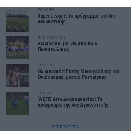
ΕΙΔΗΣΕΙΣ
Super League: Το πρόγραμμα της 8ης
Αγωνιστικής
ΠΑΝΑΙΤΩΛΙΚΟΣ
Λειψός και με Ολυμπιακό ο
Παναιτωλικός
ΕΙΔΗΣΕΙΣ
Ολυμπιακός: Εκτός Μπουχαλάκης και
Ονιεκούρου, μέσα ο Ροντρίγκες
ΤΟΠΙΚΑ
‘Α ΕΠΣ Αιτωλοακαρνανίας: Το
πρόγραμμα της 4ης Αγωνιστικής
ΠΕΡΙΣΣΟΤΕΡΑ