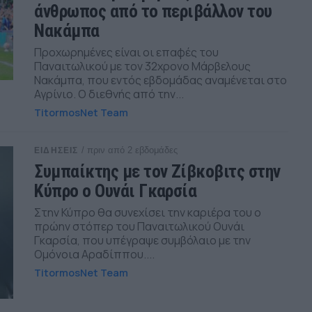
άνθρωπος από το περιβάλλον του
Νακάμπα
Προχωρημένες είναι οι επαφές του
Παναιτωλικού με τον 32χρονο Μάρβελους
Νακάμπα, που εντός εβδομάδας αναμένεται στο
Αγρίνιο. Ο διεθνής από την...
TitormosNet Team
/ πριν από 2 εβδομάδες
ΕΙΔΗΣΕΙΣ
Συμπαίκτης με τον Ζίβκοβιτς στην
Κύπρο ο Ουνάι Γκαρσία
Στην Κύπρο θα συνεχίσει την καριέρα του ο
πρώην στόπερ του Παναιτωλικού Ουνάι
Γκαρσία, που υπέγραψε συμβόλαιο με την
Ομόνοια Αραδίππου....
TitormosNet Team