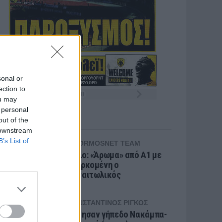
sonal or
ection to
ou may
 personal
BLOGS
out of the
 downstream
B’s List of
TITORMOSNET TEAM
Πόλο: «Άρωμα» από Α1 με
Τουρκομένη ο
Παναιτωλικός
ΚΩΝΣΤΑΝΤΊΝΟΣ ΡΊΓΚΟΣ
Πάτησαν γήπεδο Νακάμπα-