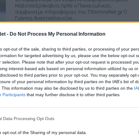
Νόβιτσα Εράκοβιτς ήρθε ο Παναιτωλικός,
σύμφωνα με πληροφορίες του TitormosNet.gr Ο
Γιάννης Αναστασίου είχε...
Κωνσταντίνος Ρίγκος
et -
Do Not Process My Personal Information
to opt-out of the sale, sharing to third parties, or processing of your per
/ πριν από 2 εβδομάδες
ΠΑΝΑΙΤΩΛΙΚΟΣ
formation for targeted advertising by us, please use the below opt-out s
Η ανακοίνωση της Τρουά για
r selection. Please note that after your opt-out request is processed y
Παναιτωλικό- Το γήπεδο που θα
eing interest-based ads based on personal information utilized by us or
disclosed to third parties prior to your opt-out. You may separately opt-
γίνει το ματς και η ώρα
losure of your personal information by third parties on the IAB’s list of
Η Τρουά ανακοίνωσε κι αυτή από μεριάς της
. This information may also be disclosed by us to third parties on the
IA
επίσημα την διεξαγωγή της φιλικής
Participants
that may further disclose it to other third parties.
αναμέτρησης με τον Παναιτωλικό στην έδρα
της. Το...
TitormosNet Team
l Data Processing Opt Outs
o opt-out of the Sharing of my personal data.
/ πριν από 2 εβδομάδες
ΕΙΔΗΣΕΙΣ