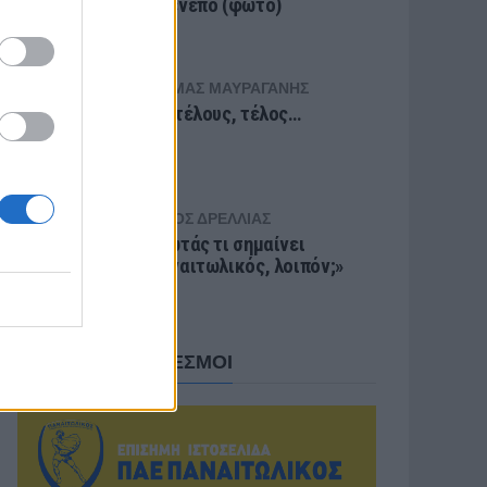
Τζενεπό (φωτο)
ΘΩΜΆΣ ΜΑΥΡΑΓΆΝΗΣ
Επιτέλους, τέλος…
ΝΊΚΟΣ ΔΡΈΛΛΙΑΣ
«Ρωτάς τι σημαίνει
Παναιτωλικός, λοιπόν;»
ΧΡΗΣΙΜΟΙ ΣΥΝΔΕΣΜΟΙ