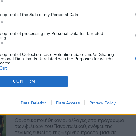
In
Τέλος από τον Ηρακλή Μπασινάς-
Αμανατίδης πριν καν αρχίσει το
o opt-out of the Sale of my Personal Data.
πρωτάθλημα
In
Δεν μακροημέρευσαν στον Ηρακλή οι Άγγελος
to opt-out of processing my Personal Data for Targeted
Μπασινας (Αθλητικός Διευθυντής) και Γιάννης
ing.
Αμανατίδης (Τεχνικός Διευθυντής), καθώς
In
αποτελούν παρελθόν με απόφαση
Μονεμβασιώτη. Ο ισχυρός άνδρας του συλλόγου
o opt-out of Collection, Use, Retention, Sale, and/or Sharing
ersonal Data that Is Unrelated with the Purposes for which it
της...
lected.
TitormosNet Team
Out
CONFIRM
/ πριν από 2 εβδομάδες
ΠΑΝΑΙΤΩΛΙΚΟΣ
Το οριστικό πρόγραμμα των
φιλικών- Οι αλλαγές, πότε είναι η
Data Deletion
Data Access
Privacy Policy
«τζενεράλε» με Τρουά
Οριστικοποιήθηκαν οι αλλαγές στο πρόγραμμα
των φιλικών του Παναιτωλικού, ενόψει της
τελικής ευθείας της θερινής προετοιμασίας.