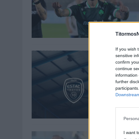
TitormosN
If you wish 
sensitive in
confirm you
continue se
information 
further disc
participants
Downstream 
Persona
I want t