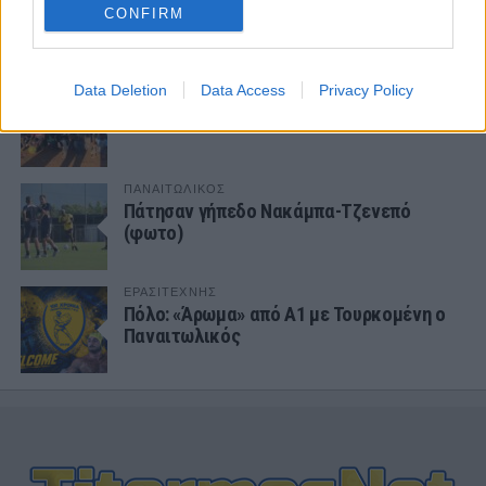
Φιλικό στην Κορυτσά η Κ19
CONFIRM
ΠΑΝΑΙΤΩΛΙΚΟΣ
Data Deletion
Data Access
Privacy Policy
Ο υπέροχος Μάρβελους Νακάμπα
ΠΑΝΑΙΤΩΛΙΚΟΣ
Πάτησαν γήπεδο Νακάμπα-Τζενεπό
(φωτο)
ΕΡΑΣΙΤΕΧΝΗΣ
Πόλο: «Άρωμα» από Α1 με Τουρκομένη ο
Παναιτωλικός