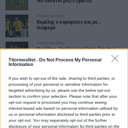
πιο δυνατοί μαζί» (φωτο)
ΠΑΝΑΙΤΩΛΙΚΟΣ
Καρέλης ο κορυφαίος και με…
διαφορά
ΠΑΝΑΙΤΩΛΙΚΟΣ
Καρέλης: «Δούλεψα σκληρά, δεν έχω
μετανιώσει για κάποια επιλογή μου»
TitormosNet -
Do Not Process My Personal
Information
ΠΑΝΑΙΤΩΛΙΚΟΣ
Δεύτερο δοκάρι για τον Παναιτωλικό
If you wish to opt-out of the sale, sharing to third parties, or
ο Καρέλης (video)
processing of your personal or sensitive information for
targeted advertising by us, please use the below opt-out
section to confirm your selection. Please note that after your
ΠΑΝΑΙΤΩΛΙΚΟΣ
opt-out request is processed you may continue seeing
Καρέλης: «Δικαιώθηκα στον
interest-based ads based on personal information utilized by
Παναιτωλικό, έχει οργάνωση ομάδας
που θα έπρεπε να βρίσκεται στις
us or personal information disclosed to third parties prior to
πρώτες θέσεις»
your opt-out. You may separately opt-out of the further
disclosure of your personal information by third parties on the