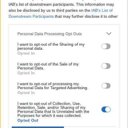
ΠΑΝΑΙΤΩΛΙΚΟΣ
IAB’s list of downstream participants. This information may
«50άρης» και πρώτος σκόρερ στην
also be disclosed by us to third parties on the
IAB’s List of
ιστορία του Παναιτωλικού στην Super
Downstream Participants
that may further disclose it to other
League ο Καρέλης
third parties.
ΠΑΝΑΙΤΩΛΙΚΟΣ
Καρέλης: «Έχουμε κίνητρο στα Play
Personal Data Processing Opt Outs
Outs, τιμή να αγωνιστώ πάλι με την
I want to opt-out of the Sharing of my
Εθνική»
personal data.
Opted In
MORE POSTS
I want to opt-out of the Sale of my
Personal Data.
Opted In
I want to opt-out of processing my
ΝΕΑ
Personal Data for Targeted Advertising.
Opted In
ΕΙΔΗΣΕΙΣ
Αλλάζει όνομα ο Βόλος
I want to opt-out of Collection, Use,
Retention, Sale, and/or Sharing of my
Personal Data that Is Unrelated with the
Purposes for which it was collected.
Opted Out
ΤΜΗΜΑΤΑ ΥΠΟΔΟΜΗΣ