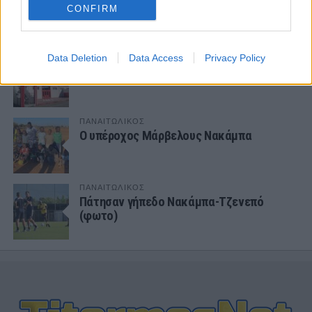
Αλλάζει όνομα ο Βόλος
CONFIRM
ΤΜΗΜΑΤΑ ΥΠΟΔΟΜΗΣ
Data Deletion
Data Access
Privacy Policy
Φιλικό στην Κορυτσά η Κ19
ΠΑΝΑΙΤΩΛΙΚΟΣ
Ο υπέροχος Μάρβελους Νακάμπα
ΠΑΝΑΙΤΩΛΙΚΟΣ
Πάτησαν γήπεδο Νακάμπα-Τζενεπό
(φωτο)