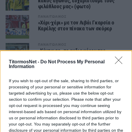
κακός αγώνας, ευχαριστούμε τους
φιλάθλους μας» (φωτο)
ΠΑΝΑΙΤΩΛΙΚΟΣ
«Χέρι-χέρι» με τον Λιβάι Γκαρσία ο
Καρέλης στον πίνακα των σκόρερ
ΠΑΝΑΙΤΩΛΙΚΟΣ
«Κέντρισε» το ενδιαφέρον της
Μανισασπόρ ο Καρέλης
TitormosNet -
Do Not Process My Personal
Information
ΠΑΝΑΙΤΩΛΙΚΟΣ
Γλίτωσε τα χειρότερα ο Καρέλης, ποιοι
If you wish to opt-out of the sale, sharing to third parties, or
επιστρέφουν ενόψει Αστέρα
processing of your personal or sensitive information for
targeted advertising by us, please use the below opt-out
section to confirm your selection. Please note that after your
ΠΑΝΑΙΤΩΛΙΚΟΣ
opt-out request is processed you may continue seeing
«Στη λίστα της Βίμποργκ ο Καρέλης»
interest-based ads based on personal information utilized by
us or personal information disclosed to third parties prior to
your opt-out. You may separately opt-out of the further
ΠΑΝΑΙΤΩΛΙΚΟΣ
disclosure of your personal information by third parties on the