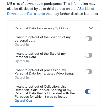
Καρέλης: «Στο τέλος της χρονιάς να
IAB’s list of downstream participants. This information may
είμαι ο πρώτος σκόρερ στο
also be disclosed by us to third parties on the
IAB’s List of
πρωτάθλημα» (ηχητικό)
Downstream Participants
that may further disclose it to other
third parties.
ΠΑΝΑΙΤΩΛΙΚΟΣ
Καρέλης: «Δικαίωση για μένα και την
Personal Data Processing Opt Outs
ομάδα που με αγκάλιασε»- Χουχούμης:
«Περισσότερους βαθμούς στην έδρα
I want to opt-out of the Sharing of my
μας» (video)
personal data.
Opted In
MORE POSTS
I want to opt-out of the Sale of my
Personal Data.
Opted In
I want to opt-out of processing my
ΝΕΑ
Personal Data for Targeted Advertising.
Opted In
ΠΑΝΑΙΤΩΛΙΚΟΣ
Τα δεδομένα για τηλεοπτική κάλυψη με
I want to opt-out of Collection, Use,
Τρουά και Καλαμάτα
Retention, Sale, and/or Sharing of my
Personal Data that Is Unrelated with the
Purposes for which it was collected.
Opted Out
ΕΙΔΗΣΕΙΣ