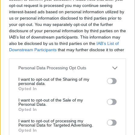
opt-out request is processed you may continue seeing
interest-based ads based on personal information utilized by
us or personal information disclosed to third parties prior to
ΝΕΑ
your opt-out. You may separately opt-out of the further
disclosure of your personal information by third parties on the
ΠΑΝΑΙΤΩΛΙΚΟΣ
Πάτησαν γήπεδο Νακάμπα-Τζενεπό
IAB’s list of downstream participants. This information may
(φωτο)
also be disclosed by us to third parties on the
IAB’s List of
Downstream Participants
that may further disclose it to other
third parties.
ΕΡΑΣΙΤΕΧΝΗΣ
Πόλο: «Άρωμα» από Α1 με Τουρκομένη ο
Personal Data Processing Opt Outs
Παναιτωλικός
I want to opt-out of the Sharing of my
personal data.
Opted In
ΠΑΝΑΙΤΩΛΙΚΟΣ
Στην Αθήνα το Καλαμάτα-Παναιτωλικός,
I want to opt-out of the Sale of my
κεκλεισμένων των θυρών
Personal Data.
Opted In
ΕΡΑΣΙΤΕΧΝΗΣ
I want to opt-out of processing my
Ο Ερασιτέχνης για την αιφνίδια απώλεια
Personal Data for Targeted Advertising.
του Δημήτρη Καρατσώρη
Opted In