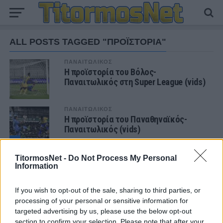
ALL POSTS TAGGED "ΠΡΟΪΣΤΟΡΙΑ"
ΠΑΝΑΙΤΩΛΙΚΟΣ
Η προϊστορία του Βόλος-
Παναιτωλικός στη Super League (vids)
ΠΑΝΑΙΤΩΛΙΚΟΣ
Η προϊστορία του Παναθηναϊκός-
Παναιτωλικός (vids)
ΠΑΝΑΙΤΩΛΙΚΟΣ
TitormosNet -
Do Not Process My Personal
Η προϊστορία του Παναιτωλικός-Άρης
Information
στη μεγάλη κατηγορία (vids)
If you wish to opt-out of the sale, sharing to third parties, or
processing of your personal or sensitive information for
targeted advertising by us, please use the below opt-out
MORE POSTS
section to confirm your selection. Please note that after your