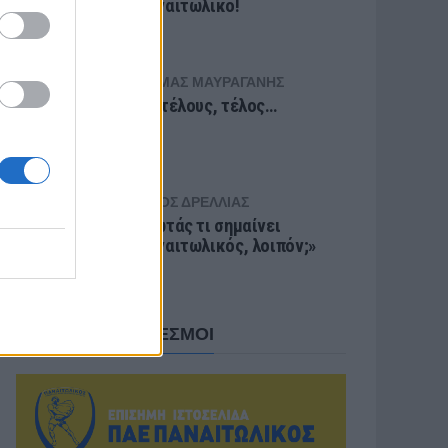
Παναιτωλικό!
ΘΩΜΆΣ ΜΑΥΡΑΓΆΝΗΣ
Επιτέλους, τέλος…
ΝΊΚΟΣ ΔΡΈΛΛΙΑΣ
«Ρωτάς τι σημαίνει
Παναιτωλικός, λοιπόν;»
ΧΡΗΣΙΜΟΙ ΣΥΝΔΕΣΜΟΙ