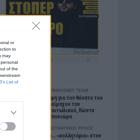
sonal or
ection to
ou may
 personal
out of the
BLOGS
 downstream
B’s List of
TITORMOSNET TEAM
Θλίψη για τον θάνατο του
παλαίμαχου του
Παναιτωλικού, Κώστα
Καμποσιώρα
ΚΩΝΣΤΑΝΤΊΝΟΣ ΡΊΓΚΟΣ
Δύο… «κολλητάρια» στον