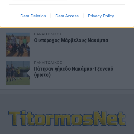
ΤΜΗΜΑΤΑ ΥΠΟΔΟΜΗΣ
Φιλικό στην Κορυτσά η Κ19
Data Deletion
Data Access
Privacy Policy
ΠΑΝΑΙΤΩΛΙΚΟΣ
Ο υπέροχος Μάρβελους Νακάμπα
ΠΑΝΑΙΤΩΛΙΚΟΣ
Πάτησαν γήπεδο Νακάμπα-Τζενεπό
(φωτο)