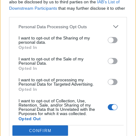
also be disclosed by us to third parties on the
IAB’s List of
Downstream Participants
that may further disclose it to other
ΑΝΑΛΥΣΗ ΑΓΩΝΩΝ
third parties.
«Έβγαλε την υποχρέωση» με ισοπαλία
στο Γεντί Κουλέ
Personal Data Processing Opt Outs
I want to opt-out of the Sharing of my
personal data.
Opted In
ΠΕΡΙΣΣΟΤΕΡΑ
I want to opt-out of the Sale of my
Personal Data.
Opted In
ΝΕΑ
I want to opt-out of processing my
Personal Data for Targeted Advertising.
ΠΑΝΑΙΤΩΛΙΚΟΣ
Opted In
Τα δεδομένα για τηλεοπτική κάλυψη με
Τρουά και Καλαμάτα
I want to opt-out of Collection, Use,
Retention, Sale, and/or Sharing of my
Personal Data that Is Unrelated with the
Purposes for which it was collected.
ΕΙΔΗΣΕΙΣ
Αλλάζει όνομα ο Βόλος
Opted Out
CONFIRM