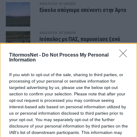
ΑΝΑΛΥΣΗ ΑΓΩΝΩΝ
Εύκολο απόγευμα απέναντι στην Άρτα
ΑΝΑΛΥΣΗ ΑΓΩΝΩΝ
Ισόπαλος με ΠΑΣ, παρουσίασε ξανά
αδυναμίες (φωτο)
TitormosNet -
Do Not Process My Personal
Information
ΑΝΑΛΥΣΗ ΑΓΩΝΩΝ
Φιλική ήττα από το Βόλο (φωτο)
If you wish to opt-out of the sale, sharing to third parties, or
processing of your personal or sensitive information for
targeted advertising by us, please use the below opt-out
ΑΝΑΛΥΣΗ ΑΓΩΝΩΝ
section to confirm your selection. Please note that after your
Πρώτο δείγμα θετικό, 1-3 τη Λαμία
opt-out request is processed you may continue seeing
(φωτο- video)
interest-based ads based on personal information utilized by
us or personal information disclosed to third parties prior to
your opt-out. You may separately opt-out of the further
ΑΝΑΛΥΣΗ ΑΓΩΝΩΝ
Βέργος από «χρυσό», λύτρωση και
disclosure of your personal information by third parties on the
παραμονή στο 83′
IAB’s list of downstream participants. This information may